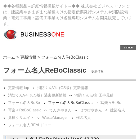
◆◆各種製品～詳細情報掲載サイト～◆◆ 株式会社ビジネス・ワンで
は、建設業やさまざまな業種向けの指定伝票発行システムや消防設備
業・電気工事業・設備工事業向け各種専用システムを開発販売していま
す。
ホーム
>
更新情報
> フォーム名人ReBoClassic
フォーム名人ReBoClassic
更新情報
更新情報 top
消防くんV4（CS版）更新情報
消防くんV4（CS版）過去更新情報
消防くん点検･工事見積
フォーム名人ReBo
フォーム名人ReBoClassic
写楽々ReBo
写楽々ReBoClassic
でんきやさん
せつびやさん
建築名人
見積クリエイト
WasteManager
作図名人
フォーム名人REALドロー