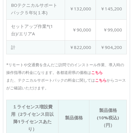
BOテクニカルサポート
￥132,000
￥145,200
パック５年S(１本)
セットアップ作業*(1
￥90,000
￥99,000
台)/エリアA
計
￥822,000
￥904,200
*リモートや交通費を含んだご訪問でのインストール作業、導入時の
操作指導の料金になります。各都道府県の価格は
こちら
また、テクニカルサポートパックの料金に関しては
こちら
からコース
がご確認いただけます。
１ライセンス増設費
製品価格
用（2ライセンス目以
製品価格
(10%税込)
降1ライセンスあた
（円）
り）