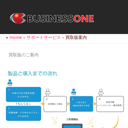
内
容
を
ス
キ
●
Home
»
サポートサービス
»
買取版案内
ッ
プ
買取版のご案内