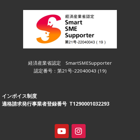
経済産業省認定
SmartSMESupporter
認定番号：第21号-22040043 (19)
インボイス制度
適格請求発行事業者登録番号 T1290001032293
Y
I
o
n