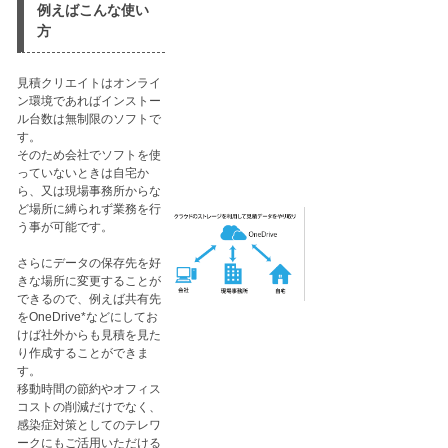
例えばこんな使い
方
見積クリエイトはオンライ
ン環境であればインストー
ル台数は無制限のソフトで
す。
そのため会社でソフトを使
っていないときは自宅か
ら、又は現場事務所からな
ど場所に縛られず業務を行
う事が可能です。​​
さらにデータの保存先を好
きな場所に変更することが
できるので
、例えば共有先
をOneDrive*などにしてお
けば社外からも見積を見た
り作成することができま
す。
移動時間の節約やオフィス
コストの削減だけでなく、
感染症対策としてのテレワ
ークにもご活用いただける