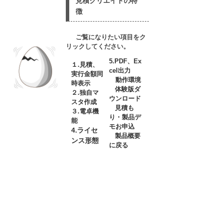
見積クリエイトの特
徴
ご覧になりたい項目をク
リックしてください。
5.PDF、Ex
１.見積、
cel出力
実行金額同
動作環境
時表示
体験版ダ
２.独自マ
ウンロード
スタ作成
見積も
３.電卓機
り・製品デ
能
モお申込
4.ライセ
製品概要
ンス形態
に戻る