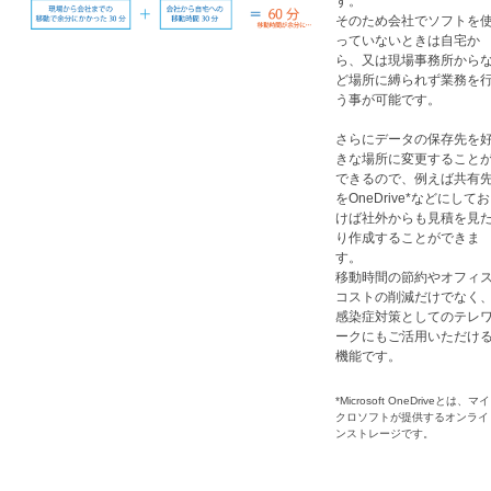
す。
そのため会社でソフトを
っていないときは自宅か
ら、又は現場事務所から
ど場所に縛られず業務を
う事が可能です。​​
さらにデータの保存先を
きな場所に変更すること
できるので
、例えば共有
をOneDrive*などにしてお
けば社外からも見積を見
り作成することができま
す。
移動時間の節約やオフィ
コストの削減だけでなく
感染症対策としてのテレ
ークにもご活用いただけ
機能です。​​
*Microsoft OneDriveとは、マイ
クロソフトが提供するオンライ
ンストレージです。