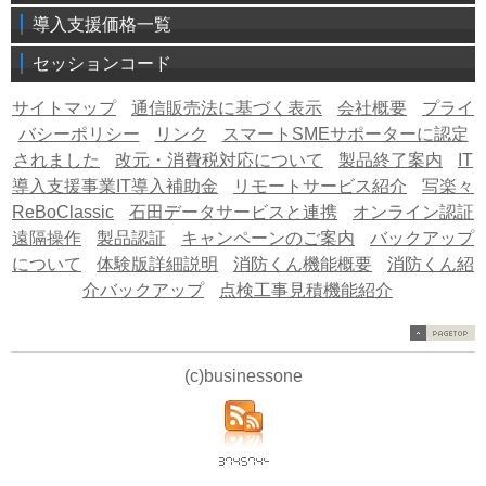
導入支援価格一覧
セッションコード
サイトマップ
通信販売法に基づく表示
会社概要
プライ
バシーポリシー
リンク
スマートSMEサポーターに認定
されました
改元・消費税対応について
製品終了案内
IT
導入支援事業IT導入補助金
リモートサービス紹介
写楽々
ReBoClassic
石田データサービスと連携
オンライン認証
遠隔操作
製品認証
キャンペーンのご案内
バックアップ
について
体験版詳細説明
消防くん機能概要
消防くん紹
介バックアップ
点検工事見積機能紹介
(c)businessone