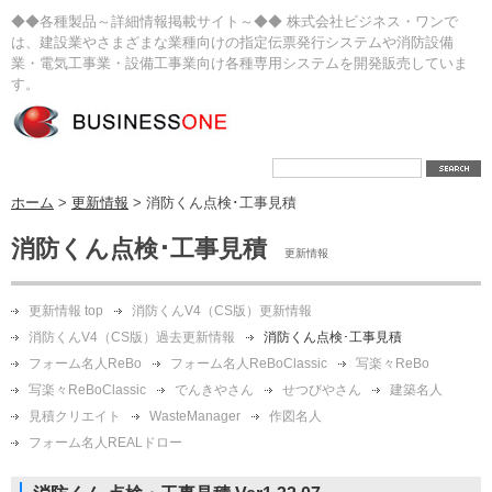
◆◆各種製品～詳細情報掲載サイト～◆◆ 株式会社ビジネス・ワンで
は、建設業やさまざまな業種向けの指定伝票発行システムや消防設備
業・電気工事業・設備工事業向け各種専用システムを開発販売していま
す。
ホーム
>
更新情報
> 消防くん点検･工事見積
消防くん点検･工事見積
更新情報
更新情報 top
消防くんV4（CS版）更新情報
消防くんV4（CS版）過去更新情報
消防くん点検･工事見積
フォーム名人ReBo
フォーム名人ReBoClassic
写楽々ReBo
写楽々ReBoClassic
でんきやさん
せつびやさん
建築名人
見積クリエイト
WasteManager
作図名人
フォーム名人REALドロー