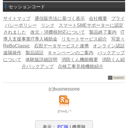
セッションコード
サイトマップ
通信販売法に基づく表示
会社概要
プライ
バシーポリシー
リンク
スマートSMEサポーターに認定
されました
改元・消費税対応について
製品終了案内
IT
導入支援事業IT導入補助金
リモートサービス紹介
写楽々
ReBoClassic
石田データサービスと連携
オンライン認証
遠隔操作
製品認証
キャンペーンのご案内
バックアップ
について
体験版詳細説明
消防くん機能概要
消防くん紹
介バックアップ
点検工事見積機能紹介
(c)businessone
表示：
PC版
| 携帯版